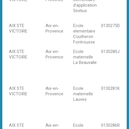
d'application
13
Sextius
en
Pr
AIX STE
Aix-en-
Ecole
0130275D
13
VICTOIRE
Provence
elementaire
en
Coutheron
Pr
Fontrousse
AIX STE
Aix-en-
Ecole
0130280J
Av
VICTOIRE
Provence
maternelle
Pi
La Beauvalle
Br
13
en
Pr
AIX STE
Aix-en-
Ecole
0130281K
46
VICTOIRE
Provence
maternelle
Pa
Lauves
C
13
en
Pr
AIX STE
Aix-en-
Ecole
0130286R
Av