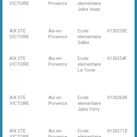
VICTOIRE
Provence
elementaire
Ju
Jules Isaac
13
en
Pr
AIX STE
Aix-en-
Ecole
0130253E
3 
VICTOIRE
Provence
elementaire
13
Sallier
en
Pr
AIX STE
Aix-en-
Ecole
0130254F
Av
VICTOIRE
Provence
elementaire
Ec
La Torse
Mi
13
en
Pr
AIX STE
Aix-en-
Ecole
0130263R
15
VICTOIRE
Provence
elementaire
Ju
Jules Ferry
13
en
Pr
AIX STE
Aix-en-
Ecole
0130271Z
34
VICTOIRE
Provence
elementaire
Se