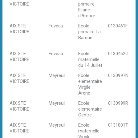
VICTOIRE
primaire
Ro
Eliane
Be
d'Amore
AIX STE
Fuveau
Ecole
0130461F
H
VICTOIRE
primaire La
la
Barque
13
Fu
AIX STE
Fuveau
Ecole
0130462G
Ru
VICTOIRE
maternelle
ju
du 14 Juillet
Fu
AIX STE
Meyreuil
Ecole
0130997N
13
VICTOIRE
elementaire
Me
Virgile
Arene
AIX STE
Meyreuil
Ecole
0130999R
13
VICTOIRE
elementaire
Me
Centre
AIX STE
Meyreuil
Ecole
0131001T
13
VICTOIRE
maternelle
Me
Virgile