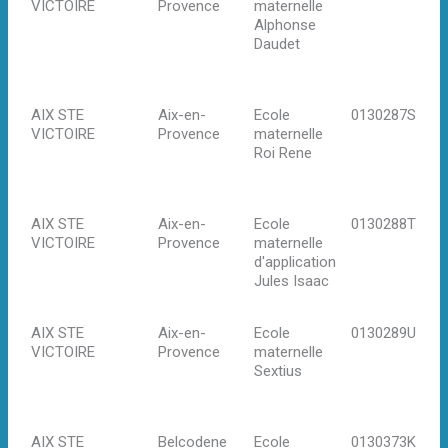
VICTOIRE
Provence
maternelle
Be
Alphonse
Pi
Daudet
13
en
Pr
AIX STE
Aix-en-
Ecole
0130287S
Bo
VICTOIRE
Provence
maternelle
du
Roi Rene
Re
Ai
Pr
AIX STE
Aix-en-
Ecole
0130288T
35
VICTOIRE
Provence
maternelle
Ju
d'application
13
Jules Isaac
en
Pr
AIX STE
Aix-en-
Ecole
0130289U
34
VICTOIRE
Provence
maternelle
Se
Sextius
13
en
Pr
AIX STE
Belcodene
Ecole
0130373K
Av