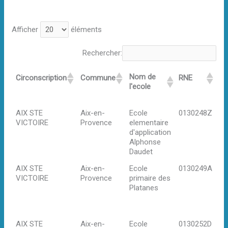
Afficher
éléments
Rechercher:
Nom de
Circonscription
Commune
RNE
Ad
l'ecole
Nom de
Circonscription
Commune
RNE
Ad
AIX STE
Aix-en-
Ecole
0130248Z
Ch
l'ecole
VICTOIRE
Provence
elementaire
Fo
d'application
Ai
Alphonse
Pr
Daudet
AIX STE
Aix-en-
Ecole
0130249A
Ru
VICTOIRE
Provence
primaire des
l'
Platanes
13
en
Pr
AIX STE
Aix-en-
Ecole
0130252D
37